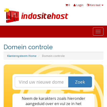
0
Login
Kies taal
Togg
navi
Domein controle
Klantensysteem Home
Domein controle
Zoek
Neem de karakters zoals hieronder
aangeduid over en vul ze in het