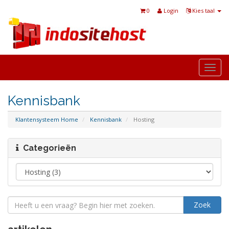
0
Login
Kies taal
Togg
navi
Kennisbank
Klantensysteem Home
Kennisbank
Hosting
Categorieën