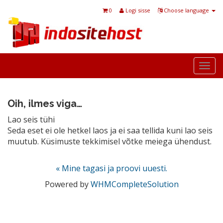
0
Logi sisse
Choose language
Togg
navi
Oih, ilmes viga…
Lao seis tühi
Seda eset ei ole hetkel laos ja ei saa tellida kuni lao seis
muutub. Küsimuste tekkimisel võtke meiega ühendust.
« Mine tagasi ja proovi uuesti.
Powered by
WHMCompleteSolution