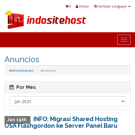
0
Entrar
Cambiar Lenguaje
Togg
navi
Anuncios
Administración
Anuncios
Por Mes
INFO: Migrasi Shared Hosting
Jan 19th
USA Flashgordon ke Server Panel Baru